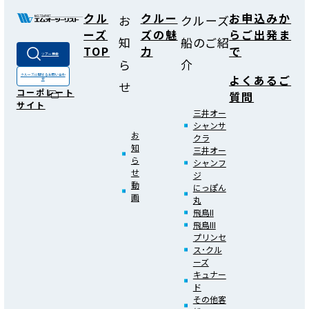
クル
クルー
お申込みか
お
クルーズ
ーズ
ズの魅
らご出発ま
知
船のご紹
TOP
力
で
ツアー検索
ら
介
よくあるご
クルーズに関する
お問い合わ
せ
せ
コーポレート
質問
サイト
三井オー
シャンサ
お
クラ
知
三井オー
ら
シャンフ
せ
ジ
動
にっぽん
画
丸
飛鳥II
飛鳥III
プリンセ
ス･クル
ーズ
キュナー
ド
その他客