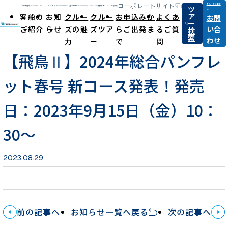
コーポレートサイト
クルーズに関す
ツ
電話番号:03-6284-1264 / フリーダイヤル:0120-868031
営業時間:9:30-12:00 / 13:00-17:00(休日:土、日、祝祭日)
る
ア
客船の
お知
クルー
クルー
お申込みか
よくあ
お問
ー
ご紹介
らせ
ズの魅
ズツア
らご出発ま
るご質
い合
検
News
索
わせ
力
ー
で
問
【飛鳥Ⅱ】2024年総合パンフレ
ット春号 新コース発表！発売
日：2023年9月15日（金）10：
30～
2023.08.29
前の記事へ
お知らせ一覧へ戻る
次の記事へ