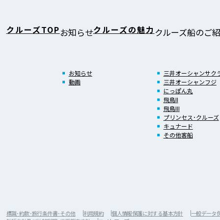
クルーズTOP
クルーズの魅力
お知らせ
クルーズ船のご
お知らせ
三井オーシャンサク
動画
三井オーシャンフジ
にっぽん丸
飛鳥II
飛鳥III
プリンセス･クルーズ
キュナード
その他客船
標識･約款･旅行条件書･その他
利用規約
個人情報保護に対する基本方針
一般データ保護