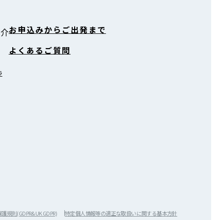
お申込みからご出発まで
紹介
よくあるご質問
ラ
規則(GDPR&UK GDPR)
特定個人情報等の適正な取扱いに関する基本方針