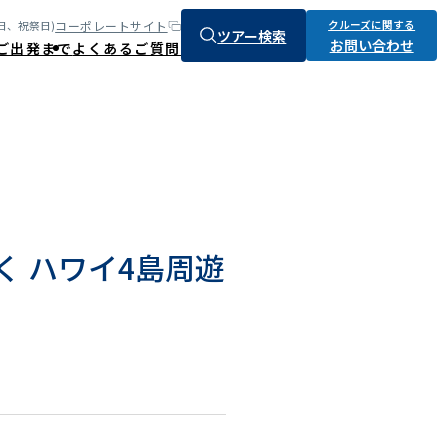
クルーズに関する
コーポレートサイト
:土、日、祝祭日)
ツアー検索
お問い合わせ
ご出発まで
よくあるご質問
航く ハワイ4島周遊