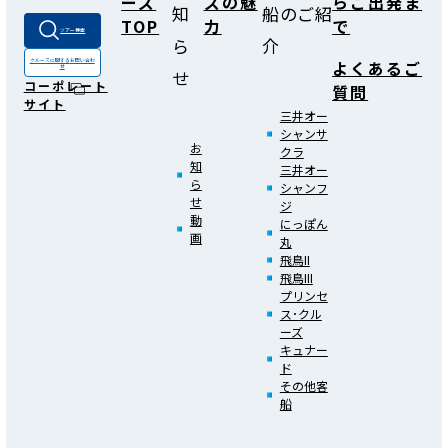
ーズ
ズの魅
らご出発ま
知
船のご紹
TOP
力
で
ツアー検索
ら
介
よくあるご
クルーズに関する
お問い合わ
せ
せ
コーポレート
質問
サイト
三井オー
シャンサ
お
クラ
知
三井オー
ら
シャンフ
せ
ジ
動
にっぽん
画
丸
飛鳥II
飛鳥III
プリンセ
ス･クル
ーズ
キュナー
ド
その他客
船