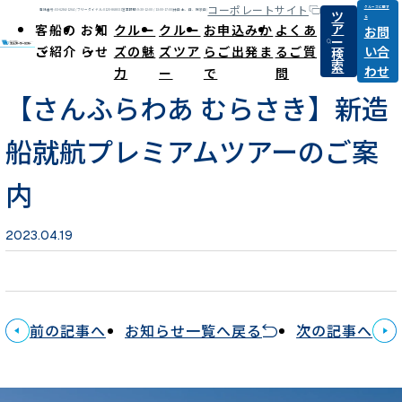
コーポレートサイト
クルーズに関す
ツ
電話番号:03-6284-1264 / フリーダイヤル:0120-868031
営業時間:9:30-12:00 / 13:00-17:00(休日:土、日、祝祭日)
る
ア
客船の
お知
クルー
クルー
お申込みか
よくあ
お問
ー
ご紹介
らせ
ズの魅
ズツア
らご出発ま
るご質
い合
検
News
索
わせ
力
ー
で
問
【さんふらわあ むらさき】新造
船就航プレミアムツアーのご案
内
2023.04.19
前の記事へ
お知らせ一覧へ戻る
次の記事へ