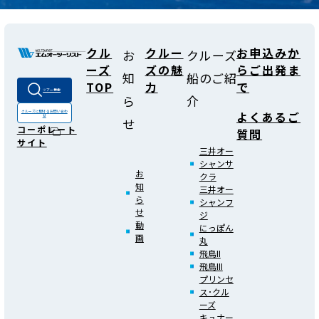
クル
クルー
お申込みか
お
クルーズ
ーズ
ズの魅
らご出発ま
知
船のご紹
TOP
力
で
ツアー検索
ら
介
よくあるご
クルーズに関する
お問い合わ
せ
せ
コーポレート
質問
サイト
三井オー
シャンサ
お
クラ
知
三井オー
ら
シャンフ
せ
ジ
動
にっぽん
画
丸
飛鳥II
飛鳥III
プリンセ
ス･クル
ーズ
キュナー