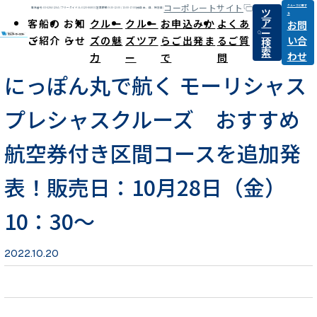
コーポレートサイト
クルーズに関す
ツ
電話番号:03-6284-1264 / フリーダイヤル:0120-868031
営業時間:9:30-12:00 / 13:00-17:00(休日:土、日、祝祭日)
る
ア
客船の
お知
クルー
クルー
お申込みか
よくあ
お問
ー
ご紹介
らせ
ズの魅
ズツア
らご出発ま
るご質
い合
検
News
索
わせ
力
ー
で
問
にっぽん丸で航く モーリシャス
プレシャスクルーズ おすすめ
航空券付き区間コースを追加発
表！販売日：10月28日（金）
10：30～
2022.10.20