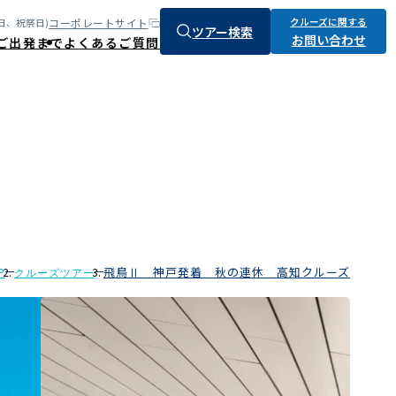
クルーズに関する
コーポレートサイト
:土、日、祝祭日)
ツアー検索
お問い合わせ
ご出発まで
よくあるご質問
飛鳥Ⅱ 神戸発着 秋の連休 高知クルーズ
P
クルーズツアー