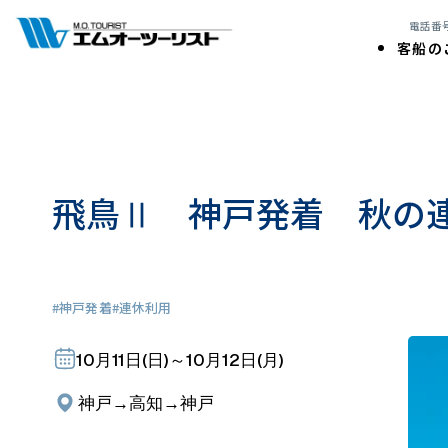
電話番号:
客船の
飛鳥Ⅱ 神戸発着 秋の
#神戸発着
#連休利用
10月11日(日)
～
10月12日(月)
神戸
→
高知
→
神戸