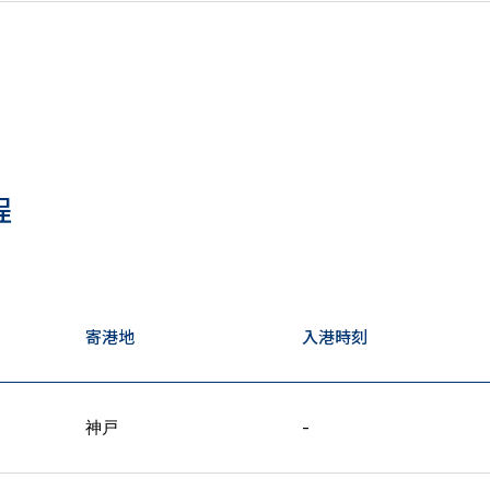
程
寄港地
入港時刻
神戸
-