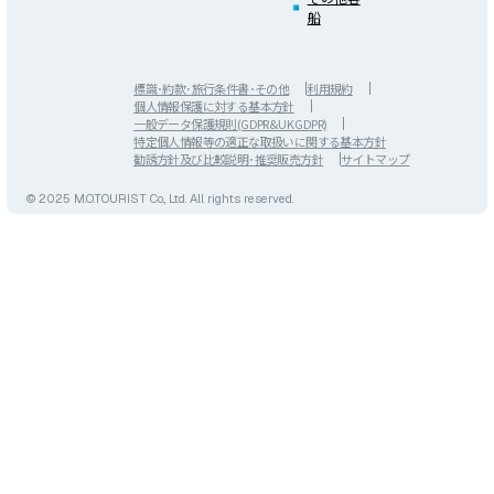
船
標識･約款･旅行条件書･その他
利用規約
個人情報保護に対する基本方針
一般データ保護規則(GDPR&UK GDPR)
特定個人情報等の適正な取扱いに関する基本方針
勧誘方針及び比較説明･推奨販売方針
サイトマップ
© 2025 M.O.TOURIST Co., Ltd. All rights reserved.