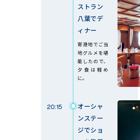
ストラン
八葉で
デ
ィナー
寄港地でご当
地グルメを堪
能したので、
夕食は軽め
に。
オーシャ
20:15
ンステー
ジでショ