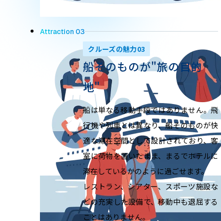
Attraction 03
クルーズの魅力03
船そのものが"旅の目的
地"
船は単なる移動手段ではありません。飛
行機や列車とは異なり、船そのものが快
適な滞在空間として設計されており、客
室に荷物を置いたまま、まるでホテルに
滞在しているかのように過ごせます。
レストラン、シアター、スポーツ施設な
どの充実した設備で、移動中も退屈する
ことはありません。