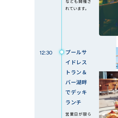
なども開催さ
れています。
プールサ
12:30
イドレス
トラン＆
バー湖畔
でデッキ
ランチ
営業日が限ら