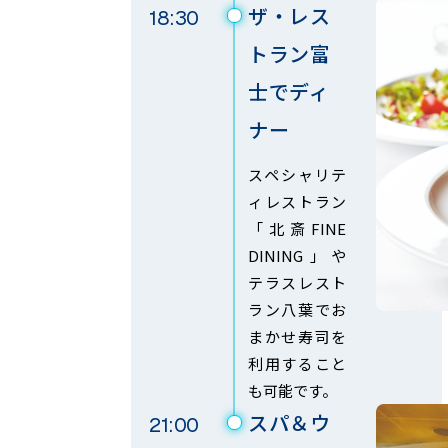
ザ・レス
18:30
トラン富
士で
ディ
ナー
スペシャリテ
ィレストラン
「北斎FINE
DINING」や
テラスレスト
ラン八葉でお
まかせ寿司を
利用すること
も可能です。
スパ＆ウ
21:00