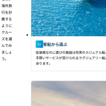
海外旅
行を計
画する
ように
クルー
ズを選
客船から選ぶ
01
んでみ
ましょ
低価格なのに遊びの施設は充実のカジュアル船
手厚いサービスが受けられるラグジュアリー船
う。
あります。