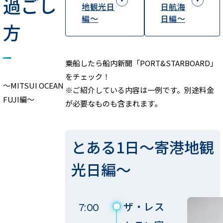
過ごし
地観光日
日航海
編～
日編～
方
乗船したら船内新聞「PORT&STARBOARD」
をチェック！
～MITSUI OCEAN
※ご紹介している内容は一例です。別途料金
FUJI編～
が必要なものも含まれます。
とある1日～寄港地観
光日編～
ザ・レス
7:00