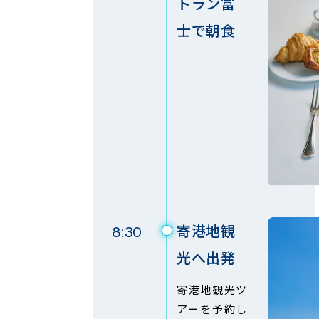
トラン富
士で朝食
寄港地観
8:30
光へ出発
寄港地観光ツ
アーを予約し