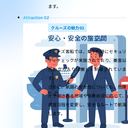
ます。
Attraction 02
クルーズの魅力02
安心・安全の旅空間
クルーズ客船では、乗下船時にセキュリ
ティチェックが実施されており、乗客以
外の立ち入りは厳しく制限されていま
す。
さらに、航路の安全性についても、危険
が予測される地域や気象状況に応じて、
適宜日程を変更し、安全なルートで航海
します。