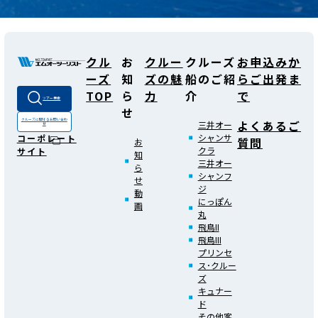
クル
お
クルー
クルーズ
お申込みか
ーズ
知
ズの魅
船のご紹
らご出発ま
TOP
ら
力
介
で
ツアー検索
せ
よくあるご
クルーズに関する
お問い合わ
三井オー
せ
シャンサ
コーポレート
質問
お
クラ
サイト
知
三井オー
ら
シャンフ
せ
ジ
動
にっぽん
画
丸
飛鳥II
飛鳥III
プリンセ
ス･クルー
ズ
キュナー
ド
その他客