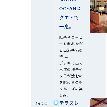
OCEAN
ス
クエアで
一息。
紅茶やコーヒ
ーを飲みなが
ら出港準備を
待つ。
デッキに出て
出港の様子や
夕日が沈むの
を眺めるのも
クルーズの楽
しみ。
テラスレ
19:00