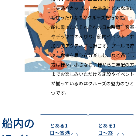
ご夫婦やカップル、女子旅とどんな旅に
もぴったりなのがクルーズ旅行です。
船に乗ったらそれぞれの自由時間。客室
やデッキでのんびり、船内イベントに参
加してアクティブに過ごす、プールで遊
ぶ、食事を思う存分楽しむ、など過ごし
方は様々。小さなお子様からご年配の方
までお楽しみいただける施設やイベント
が揃っているのはクルーズの魅力のひと
つです。
船内の
とある1
とある1
日
～寄港
日
～終