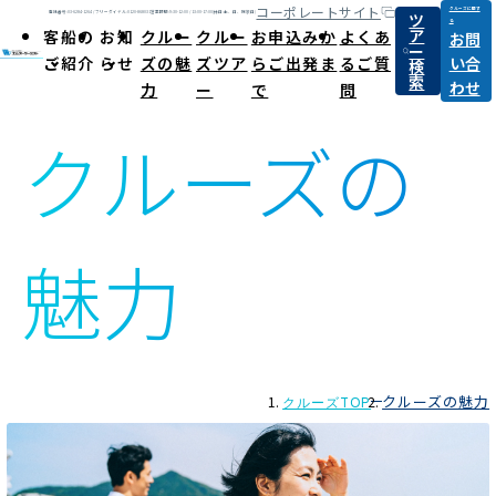
コーポレートサイト
クルーズに関す
ツ
電話番号:03-6284-1264 / フリーダイヤル:0120-868031
営業時間:9:30-12:00 / 13:00-17:00(休日:土、日、祝祭日)
る
ア
客船の
お知
クルー
クルー
お申込みか
よくあ
お問
ー
ご紹介
らせ
ズの魅
ズツア
らご出発ま
るご質
い合
検
Attractions of M.O. Tourist cruise
索
わせ
力
ー
で
問
クルーズの
魅力
クルーズの魅力
クルーズTOP