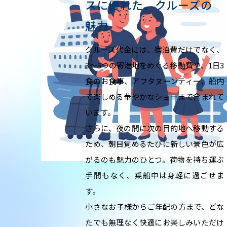
スに優れた、クルーズの
魅力
クルーズ代金には、宿泊費だけでなく、
3〜5つの寄港地をめぐる移動費や、1日3
食のお食事、アフタヌーンティー、船内
で楽しめる華やかなショーまで含まれて
います。
さらに、夜の間に次の目的地へ移動する
ため、朝目覚めるたびに新しい景色が広
がるのも魅力のひとつ。荷物を持ち運ぶ
手間もなく、乗船中は身軽に過ごせま
す。
小さなお子様からご年配の方まで、どな
たでも無理なく快適にお楽しみいただけ