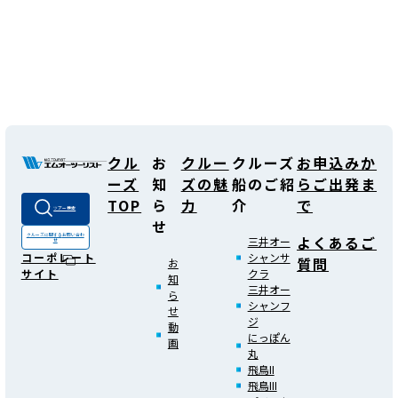
クル
お
クルー
クルーズ
お申込みか
ーズ
知
ズの魅
船のご紹
らご出発ま
TOP
ら
力
介
で
ツアー検索
せ
よくあるご
クルーズに関する
お問い合わ
三井オー
せ
シャンサ
コーポレート
質問
お
クラ
サイト
知
三井オー
ら
シャンフ
せ
ジ
動
にっぽん
画
丸
飛鳥II
飛鳥III