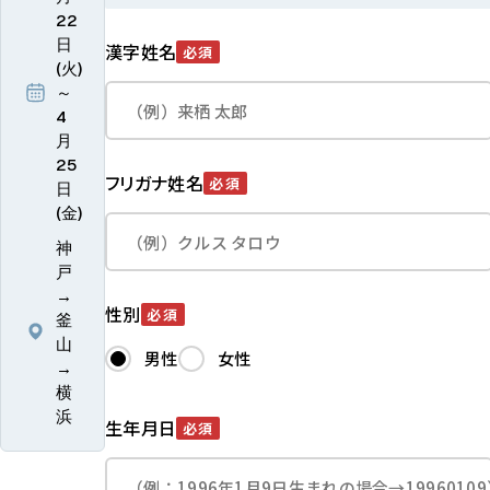
22
日
漢字姓名
必須
(火)
～
4
月
25
フリガナ姓名
必須
日
(金)
神
戸
→
性別
必須
釜
山
男性
女性
→
横
浜
生年月日
必須