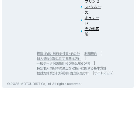
プリンセ
ス･クルー
ズ
キュナー
ド
その他客
船
標識･約款･旅行条件書･その他
利用規約
個人情報保護に対する基本方針
一般データ保護規則(GDPR&UK GDPR)
特定個人情報等の適正な取扱いに関する基本方針
勧誘方針及び比較説明･推奨販売方針
サイトマップ
© 2025 M.O.TOURIST Co., Ltd. All rights reserved.