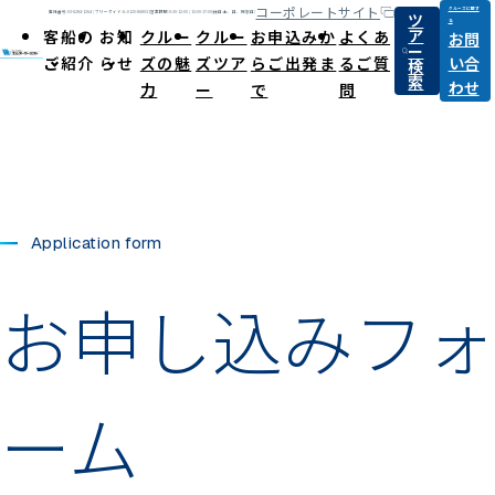
コーポレートサイト
クルーズに関す
ツ
電話番号:03-6284-1264 / フリーダイヤル:0120-868031
営業時間:9:30-12:00 / 13:00-17:00(休日:土、日、祝祭日)
る
ア
客船の
お知
クルー
クルー
お申込みか
よくあ
お問
ー
ご紹介
らせ
ズの魅
ズツア
らご出発ま
るご質
い合
検
索
わせ
力
ー
で
問
Application form
お申し込みフォ
ーム