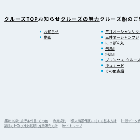
クルーズTOP
お知らせ
クルーズの魅力
クルーズ船のご
お知らせ
三井オーシャンサク
動画
三井オーシャンフジ
にっぽん丸
飛鳥II
飛鳥III
プリンセス･クルー
キュナード
その他客船
標識･約款･旅行条件書･その他
利用規約
個人情報保護に対する基本方針
一般データ保護
勧誘方針及び比較説明･推奨販売方針
サイトマップ