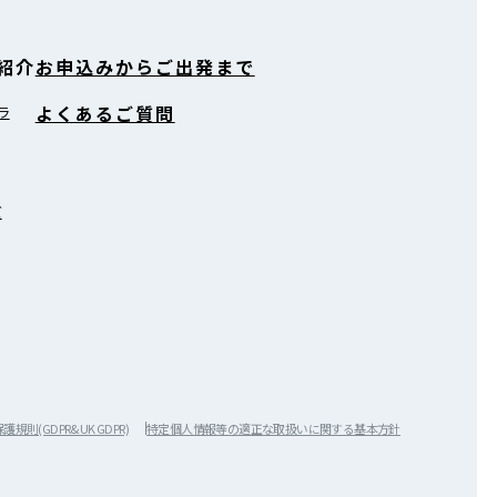
紹介
お申込みからご出発まで
よくあるご質問
ラ
ズ
規則(GDPR&UK GDPR)
特定個人情報等の適正な取扱いに関する基本方針