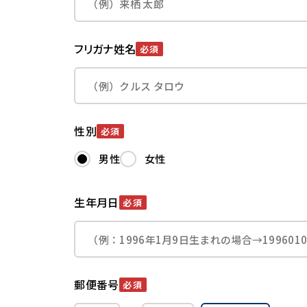
フリガナ姓名
必須
性別
必須
男性
女性
生年月日
必須
郵便番号
必須