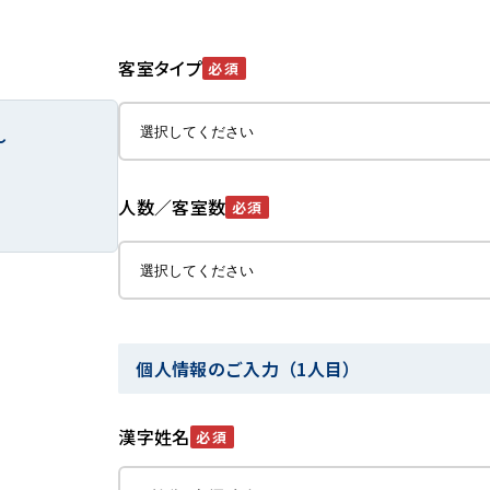
客室タイプ
必須
～
人数／客室数
必須
個人情報のご入力（1人目）
漢字姓名
必須