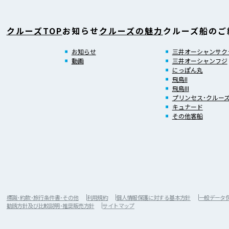
クルーズTOP
お知らせ
クルーズの魅力
クルーズ船のご
お知らせ
三井オーシャンサク
動画
三井オーシャンフジ
にっぽん丸
飛鳥II
飛鳥III
プリンセス･クルー
キュナード
その他客船
標識･約款･旅行条件書･その他
利用規約
個人情報保護に対する基本方針
一般データ保護
勧誘方針及び比較説明･推奨販売方針
サイトマップ