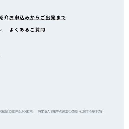
紹介
お申込みからご出発まで
よくあるご質問
ラ
ズ
規則(GDPR&UK GDPR)
特定個人情報等の適正な取扱いに関する基本方針