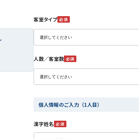
客室タイプ
必須
～
人数／客室数
必須
個人情報のご入力（1人目）
漢字姓名
必須