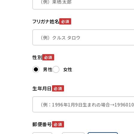
フリガナ姓名
必須
性別
必須
男性
女性
生年月日
必須
郵便番号
必須