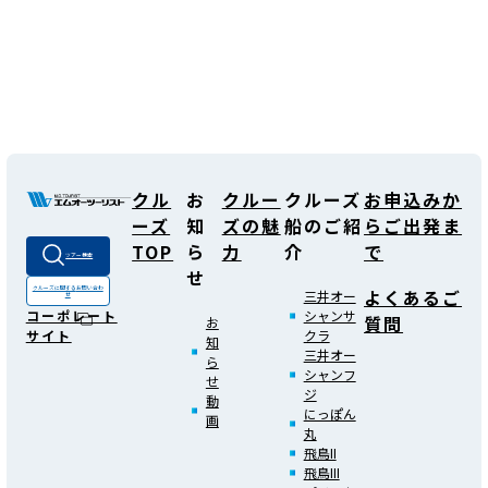
クル
お
クルー
クルーズ
お申込みか
ーズ
知
ズの魅
船のご紹
らご出発ま
TOP
ら
力
介
で
ツアー検索
せ
よくあるご
クルーズに関する
お問い合わ
三井オー
せ
シャンサ
コーポレート
質問
お
クラ
サイト
知
三井オー
ら
シャンフ
せ
ジ
動
にっぽん
画
丸
飛鳥II
飛鳥III