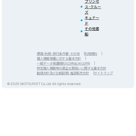
プリンセ
ス･クルー
ズ
キュナー
ド
その他客
船
標識･約款･旅行条件書･その他
利用規約
個人情報保護に対する基本方針
一般データ保護規則(GDPR&UK GDPR)
特定個人情報等の適正な取扱いに関する基本方針
勧誘方針及び比較説明･推奨販売方針
サイトマップ
© 2025 M.O.TOURIST Co., Ltd. All rights reserved.