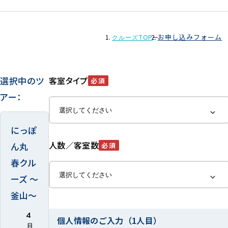
お申し込みフォーム
クルーズTOP
選択中のツ
客室タイプ
必須
アー：
にっぽ
人数／客室数
ん丸
必須
春クル
ーズ ～
釜山～
4
個人情報のご入力（1人目）
月