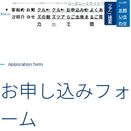
コーポレートサイト
クルーズに関す
ツ
電話番号:03-6284-1264 / フリーダイヤル:0120-868031
営業時間:9:30-12:00 / 13:00-17:00(休日:土、日、祝祭日)
る
ア
客船の
お知
クルー
クルー
お申込みか
よくあ
お問
ー
ご紹介
らせ
ズの魅
ズツア
らご出発ま
るご質
い合
検
索
わせ
力
ー
で
問
Application form
お申し込みフォ
ーム