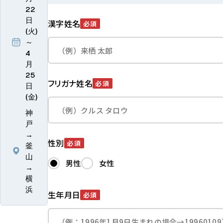
22
日
漢字姓名
必須
(火)
～
4
月
25
フリガナ姓名
必須
日
(金)
神
戸
→
性別
必須
釜
山
男性
女性
→
横
浜
生年月日
必須