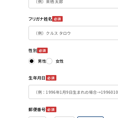
フリガナ姓名
必須
性別
必須
男性
女性
生年月日
必須
郵便番号
必須