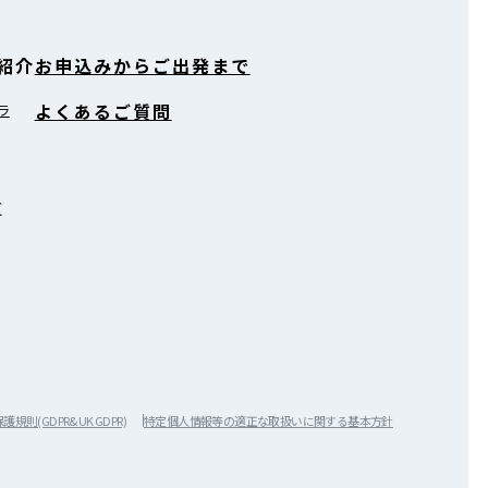
紹介
お申込みからご出発まで
よくあるご質問
ラ
ズ
規則(GDPR&UK GDPR)
特定個人情報等の適正な取扱いに関する基本方針