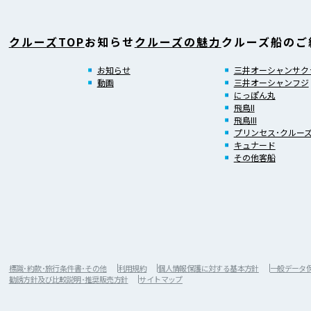
クルーズTOP
お知らせ
クルーズの魅力
クルーズ船のご
お知らせ
三井オーシャンサク
動画
三井オーシャンフジ
にっぽん丸
飛鳥II
飛鳥III
プリンセス･クルー
キュナード
その他客船
標識･約款･旅行条件書･その他
利用規約
個人情報保護に対する基本方針
一般データ保護
勧誘方針及び比較説明･推奨販売方針
サイトマップ