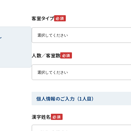
客室タイプ
必須
～
人数／客室数
必須
個人情報のご入力（1人目）
漢字姓名
必須