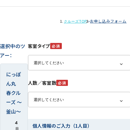
お申し込みフォーム
クルーズTOP
選択中のツ
客室タイプ
必須
アー：
にっぽ
人数／客室数
ん丸
必須
春クル
ーズ ～
釜山～
4
個人情報のご入力（1人目）
月