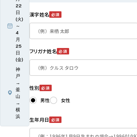
22
日
漢字姓名
必須
(火)
～
4
月
25
フリガナ姓名
必須
日
(金)
神
戸
→
性別
必須
釜
山
男性
女性
→
横
浜
生年月日
必須