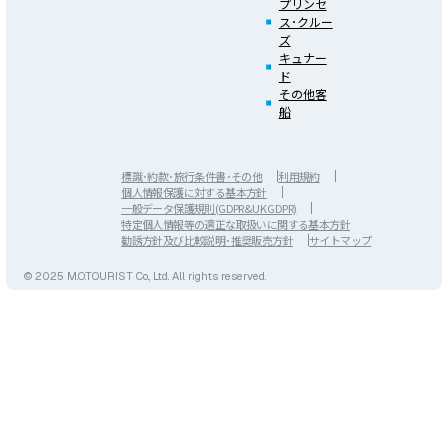
プリンセ
ス･クルー
ズ
キュナー
ド
その他客
船
標識･約款･旅行条件書･その他
利用規約
個人情報保護に対する基本方針
一般データ保護規則(GDPR&UK GDPR)
特定個人情報等の適正な取扱いに関する基本方針
勧誘方針及び比較説明･推奨販売方針
サイトマップ
© 2025 M.O.TOURIST Co., Ltd. All rights reserved.