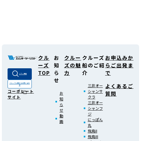
クル
お
クルー
クルーズ
お申込みか
ーズ
知
ズの魅
船のご紹
らご出発ま
TOP
ら
力
介
で
ツアー検索
せ
よくあるご
クルーズに関する
お問い合わ
三井オー
せ
シャンサ
コーポレート
質問
お
クラ
サイト
知
三井オー
ら
シャンフ
せ
ジ
動
にっぽん
画
丸
飛鳥II
飛鳥III