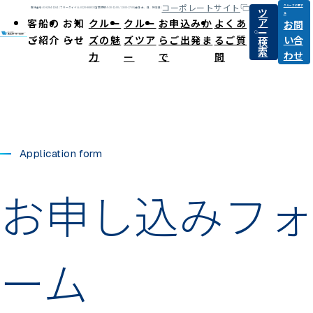
コーポレートサイト
クルーズに関す
ツ
電話番号:03-6284-1264 / フリーダイヤル:0120-868031
営業時間:9:30-12:00 / 13:00-17:00(休日:土、日、祝祭日)
る
ア
客船の
お知
クルー
クルー
お申込みか
よくあ
お問
ー
ご紹介
らせ
ズの魅
ズツア
らご出発ま
るご質
い合
検
索
わせ
力
ー
で
問
Application form
お申し込みフォ
ーム