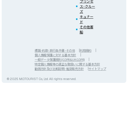
プリンセ
ス･クルー
ズ
キュナー
ド
その他客
船
標識･約款･旅行条件書･その他
利用規約
個人情報保護に対する基本方針
一般データ保護規則(GDPR&UK GDPR)
特定個人情報等の適正な取扱いに関する基本方針
勧誘方針及び比較説明･推奨販売方針
サイトマップ
© 2025 M.O.TOURIST Co., Ltd. All rights reserved.