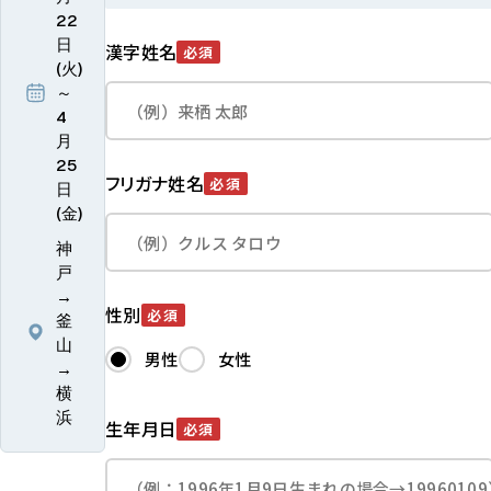
22
日
漢字姓名
必須
(火)
～
4
月
25
フリガナ姓名
必須
日
(金)
神
戸
→
性別
必須
釜
山
男性
女性
→
横
浜
生年月日
必須