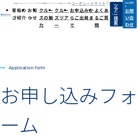
コーポレートサイト
クルーズに関す
ツ
電話番号:03-6284-1264 / フリーダイヤル:0120-868031
営業時間:9:30-12:00 / 13:00-17:00(休日:土、日、祝祭日)
る
ア
客船の
お知
クルー
クルー
お申込みか
よくあ
お問
ー
ご紹介
らせ
ズの魅
ズツア
らご出発ま
るご質
い合
検
索
わせ
力
ー
で
問
Application form
お申し込みフォ
ーム