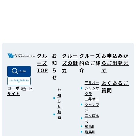
クル
お
クルー
クルーズ
お申込みか
ーズ
知
ズの魅
船のご紹
らご出発ま
TOP
ら
力
介
で
ツアー検索
せ
よくあるご
クルーズに関する
お問い合わ
三井オー
せ
シャンサ
コーポレート
質問
お
クラ
サイト
知
三井オー
ら
シャンフ
せ
ジ
動
にっぽん
画
丸
飛鳥II
飛鳥III