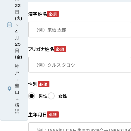
22
日
漢字姓名
必須
(火)
～
4
月
25
フリガナ姓名
必須
日
(金)
神
戸
→
性別
必須
釜
山
男性
女性
→
横
浜
生年月日
必須