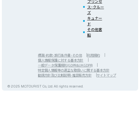
プリンセ
ス･クルー
ズ
キュナー
ド
その他客
船
標識･約款･旅行条件書･その他
利用規約
個人情報保護に対する基本方針
一般データ保護規則(GDPR&UK GDPR)
特定個人情報等の適正な取扱いに関する基本方針
勧誘方針及び比較説明･推奨販売方針
サイトマップ
© 2025 M.O.TOURIST Co., Ltd. All rights reserved.