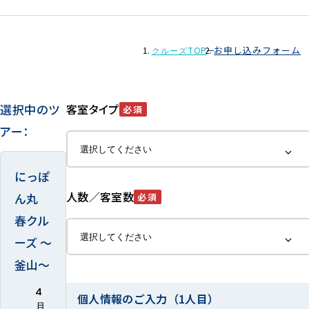
お申し込みフォーム
クルーズTOP
選択中のツ
客室タイプ
必須
アー：
にっぽ
人数／客室数
ん丸
必須
春クル
ーズ ～
釜山～
4
個人情報のご入力（1人目）
月