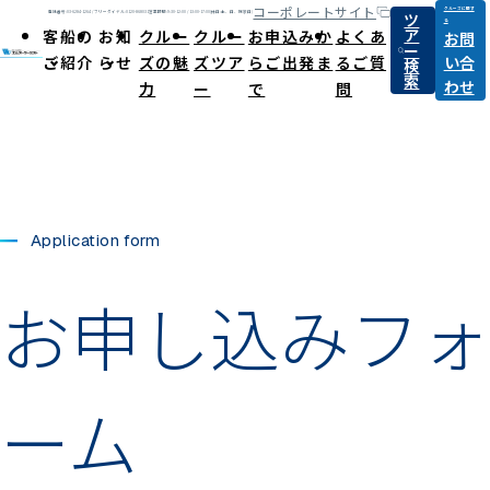
コーポレートサイト
クルーズに関す
ツ
電話番号:03-6284-1264 / フリーダイヤル:0120-868031
営業時間:9:30-12:00 / 13:00-17:00(休日:土、日、祝祭日)
る
ア
客船の
お知
クルー
クルー
お申込みか
よくあ
お問
ー
ご紹介
らせ
ズの魅
ズツア
らご出発ま
るご質
い合
検
索
わせ
力
ー
で
問
Application form
お申し込みフォ
ーム