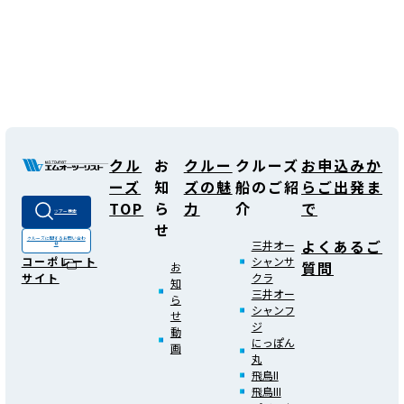
クル
お
クルー
クルーズ
お申込みか
ーズ
知
ズの魅
船のご紹
らご出発ま
TOP
ら
力
介
で
ツアー検索
せ
よくあるご
クルーズに関する
お問い合わ
三井オー
せ
シャンサ
コーポレート
質問
お
クラ
サイト
知
三井オー
ら
シャンフ
せ
ジ
動
にっぽん
画
丸
飛鳥II
飛鳥III