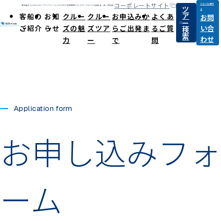
コーポレートサイト
クルーズに関す
ツ
電話番号:03-6284-1264 / フリーダイヤル:0120-868031
営業時間:9:30-12:00 / 13:00-17:00(休日:土、日、祝祭日)
る
ア
客船の
お知
クルー
クルー
お申込みか
よくあ
お問
ー
ご紹介
らせ
ズの魅
ズツア
らご出発ま
るご質
い合
検
索
わせ
力
ー
で
問
Application form
お申し込みフォ
ーム