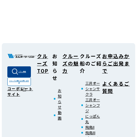
クル
お
クルー
クルーズ
お申込みか
ーズ
知
ズの魅
船のご紹
らご出発ま
TOP
ら
力
介
で
ツアー検索
せ
よくあるご
クルーズに関する
お問い合わ
三井オー
せ
シャンサ
コーポレート
質問
お
クラ
サイト
知
三井オー
ら
シャンフ
せ
ジ
動
にっぽん
画
丸
飛鳥II
飛鳥III