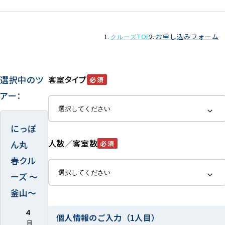
お申し込みフォーム
クルーズTOP
選択中のツ
客室タイプ
必須
アー：
にっぽ
人数／客室数
ん丸
必須
春クル
ーズ ～
釜山～
4
個人情報のご入力（1人目）
月