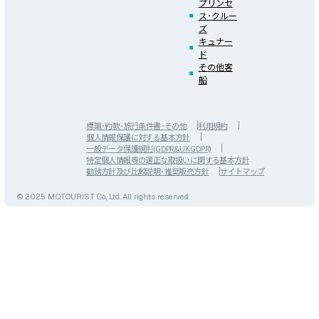
プリンセ
ス･クルー
ズ
キュナー
ド
その他客
船
標識･約款･旅行条件書･その他
利用規約
個人情報保護に対する基本方針
一般データ保護規則(GDPR&UK GDPR)
特定個人情報等の適正な取扱いに関する基本方針
勧誘方針及び比較説明･推奨販売方針
サイトマップ
© 2025 M.O.TOURIST Co., Ltd. All rights reserved.