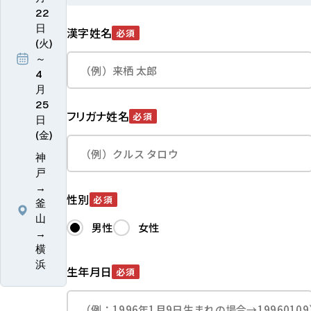
22
日
漢字姓名
必須
(火)
～
4
月
25
フリガナ姓名
必須
日
(金)
神
戸
→
性別
必須
釜
山
男性
女性
→
横
浜
生年月日
必須