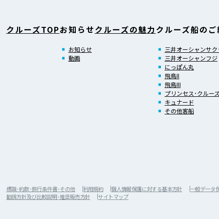
クルーズTOP
お知らせ
クルーズの魅力
クルーズ船のご
お知らせ
三井オーシャンサク
動画
三井オーシャンフジ
にっぽん丸
飛鳥II
飛鳥III
プリンセス･クルー
キュナード
その他客船
標識･約款･旅行条件書･その他
利用規約
個人情報保護に対する基本方針
一般データ保護
勧誘方針及び比較説明･推奨販売方針
サイトマップ