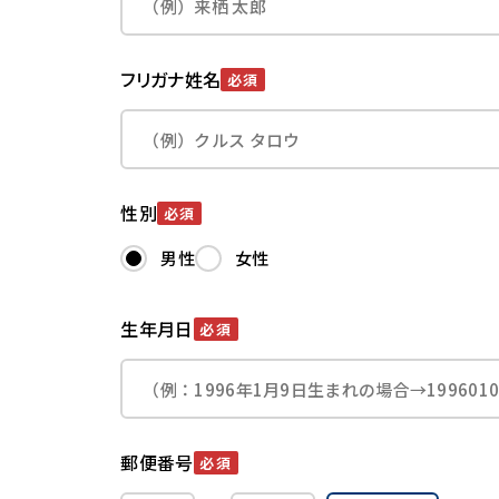
フリガナ姓名
必須
性別
必須
男性
女性
生年月日
必須
郵便番号
必須