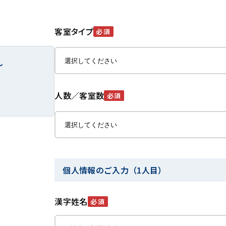
客室タイプ
必須
～
人数／客室数
必須
個人情報のご入力（1人目）
漢字姓名
必須