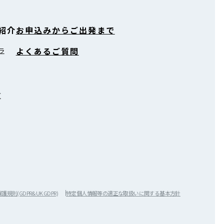
紹介
お申込みからご出発まで
よくあるご質問
ラ
ズ
規則(GDPR&UK GDPR)
特定個人情報等の適正な取扱いに関する基本方針