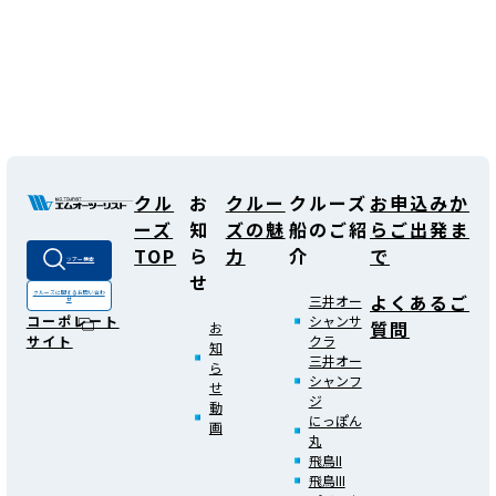
クル
お
クルー
クルーズ
お申込みか
ーズ
知
ズの魅
船のご紹
らご出発ま
TOP
ら
力
介
で
ツアー検索
せ
よくあるご
クルーズに関する
お問い合わ
三井オー
せ
シャンサ
コーポレート
質問
お
クラ
サイト
知
三井オー
ら
シャンフ
せ
ジ
動
にっぽん
画
丸
飛鳥II
飛鳥III