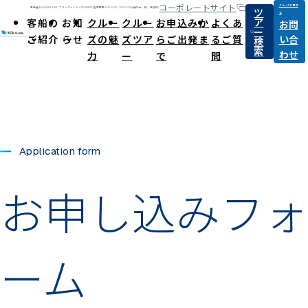
コーポレートサイト
クルーズに関す
ツ
電話番号:03-6284-1264 / フリーダイヤル:0120-868031
営業時間:9:30-12:00 / 13:00-17:00(休日:土、日、祝祭日)
る
ア
客船の
お知
クルー
クルー
お申込みか
よくあ
お問
ー
ご紹介
らせ
ズの魅
ズツア
らご出発ま
るご質
い合
検
索
わせ
力
ー
で
問
Application form
お申し込みフォ
ーム