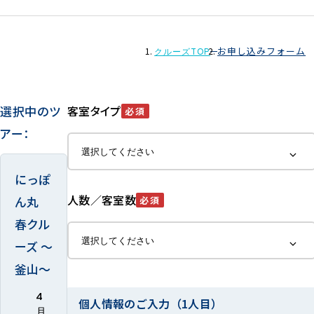
お申し込みフォーム
クルーズTOP
選択中のツ
客室タイプ
必須
アー：
にっぽ
人数／客室数
ん丸
必須
春クル
ーズ ～
釜山～
4
個人情報のご入力（1人目）
月