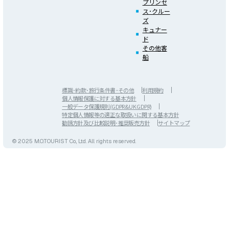
プリンセ
ス･クルー
ズ
キュナー
ド
その他客
船
標識･約款･旅行条件書･その他
利用規約
個人情報保護に対する基本方針
一般データ保護規則(GDPR&UK GDPR)
特定個人情報等の適正な取扱いに関する基本方針
勧誘方針及び比較説明･推奨販売方針
サイトマップ
© 2025 M.O.TOURIST Co., Ltd. All rights reserved.