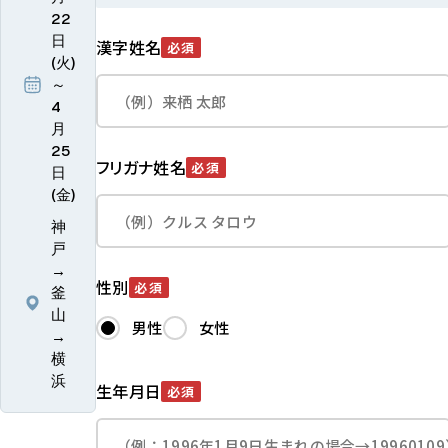
22
日
漢字姓名
必須
(火)
～
4
月
25
フリガナ姓名
必須
日
(金)
神
戸
→
性別
必須
釜
山
男性
女性
→
横
浜
生年月日
必須