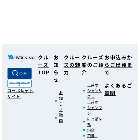
クル
お
クルー
クルーズ
お申込みか
ーズ
知
ズの魅
船のご紹
らご出発ま
TOP
ら
力
介
で
ツアー検索
せ
よくあるご
クルーズに関する
お問い合わ
三井オー
せ
シャンサ
コーポレート
質問
お
クラ
サイト
知
三井オー
ら
シャンフ
せ
ジ
動
にっぽん
画
丸
飛鳥II
飛鳥III