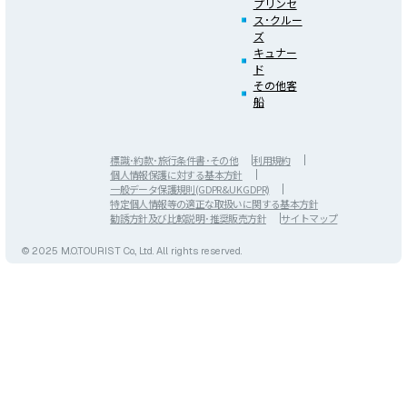
プリンセ
ス･クルー
ズ
キュナー
ド
その他客
船
標識･約款･旅行条件書･その他
利用規約
個人情報保護に対する基本方針
一般データ保護規則(GDPR&UK GDPR)
特定個人情報等の適正な取扱いに関する基本方針
勧誘方針及び比較説明･推奨販売方針
サイトマップ
© 2025 M.O.TOURIST Co., Ltd. All rights reserved.