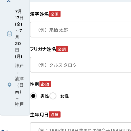
7月
漢字姓名
必須
17日
(金)
～7
月
20
フリガナ姓名
必須
日
(月)
神戸
→
油津
性別
必須
（日
南）
男性
女性
→
神戸
生年月日
必須