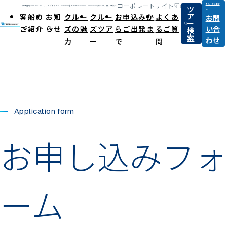
コーポレートサイト
クルーズに関す
ツ
電話番号:03-6284-1264 / フリーダイヤル:0120-868031
営業時間:9:30-12:00 / 13:00-17:00(休日:土、日、祝祭日)
る
ア
客船の
お知
クルー
クルー
お申込みか
よくあ
お問
ー
ご紹介
らせ
ズの魅
ズツア
らご出発ま
るご質
い合
検
索
わせ
力
ー
で
問
Application form
お申し込みフォ
ーム