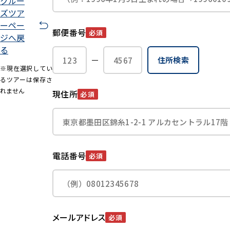
クルー
ズツア
ーペー
郵便番号
必須
ジへ戻
る
住所検索
※現在選択してい
るツアーは保存さ
れません
現住所
必須
電話番号
必須
メールアドレス
必須