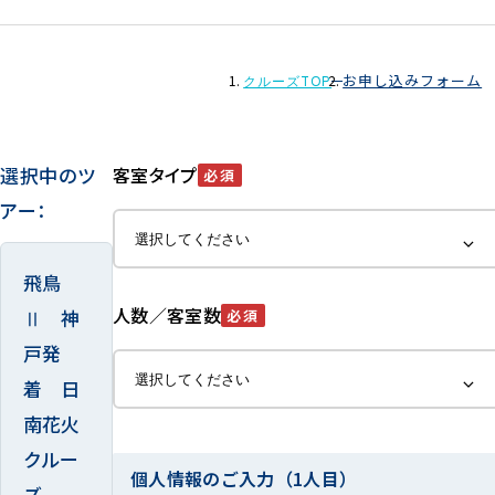
お申し込みフォーム
クルーズTOP
選択中のツ
客室タイプ
必須
アー：
飛鳥
人数／客室数
Ⅱ 神
必須
戸発
着 日
南花火
クルー
個人情報のご入力（1人目）
ズ