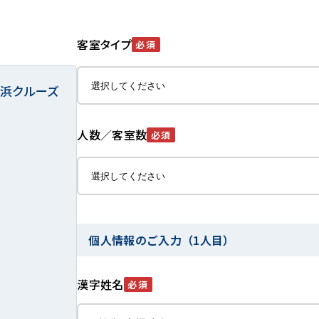
客室タイプ
必須
浜クルーズ
人数／客室数
必須
個人情報のご入力（1人目）
漢字姓名
必須