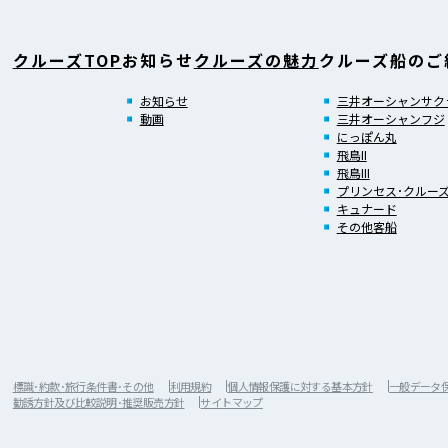
クルーズTOP
お知らせ
クルーズの魅力
クルーズ船のご
お知らせ
三井オーシャンサク
動画
三井オーシャンフジ
にっぽん丸
飛鳥II
飛鳥III
プリンセス･クルー
キュナード
その他客船
標識･約款･旅行条件書･その他
利用規約
個人情報保護に対する基本方針
一般データ保護
勧誘方針及び比較説明･推奨販売方針
サイトマップ