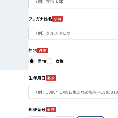
フリガナ姓名
必須
性別
必須
男性
女性
生年月日
必須
郵便番号
必須