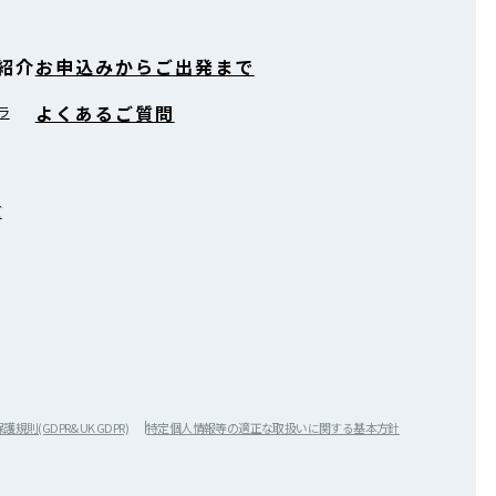
紹介
お申込みからご出発まで
よくあるご質問
ラ
ズ
規則(GDPR&UK GDPR)
特定個人情報等の適正な取扱いに関する基本方針